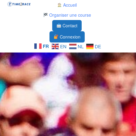
Accueil
Organiser une course
Contact
Connexion
FR
EN
NL
DE